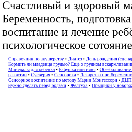
Счастливый и здоровый м
Беременность, подготовк
воспитание и лечение реб
психологическое сотояни
Справочник по акушерству
•
Диатез
•
День рождения (сцена
Кормить ли младенца грудью?
Ещё о грудном вскармливани
Минералы для ребёнка
•
Бабушка или няня
•
Обезболивание
развитии
•
Суеверия
•
Сенсорика
•
Лекарства при беременн
Сенсорное воспитание по методу Марии Монтессори
•
ДЦП
нужно сделать перед родами
•
Желтуха
•
Прыщики у новор