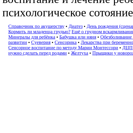
психологическое сотояни
Справочник по акушерству
•
Диатез
•
День рождения (сцена
Кормить ли младенца грудью?
Ещё о грудном вскармливани
Минералы для ребёнка
•
Бабушка или няня
•
Обезболивание
развитии
•
Суеверия
•
Сенсорика
•
Лекарства при беременн
Сенсорное воспитание по методу Марии Монтессори
•
ДЦП
нужно сделать перед родами
•
Желтуха
•
Прыщики у новор