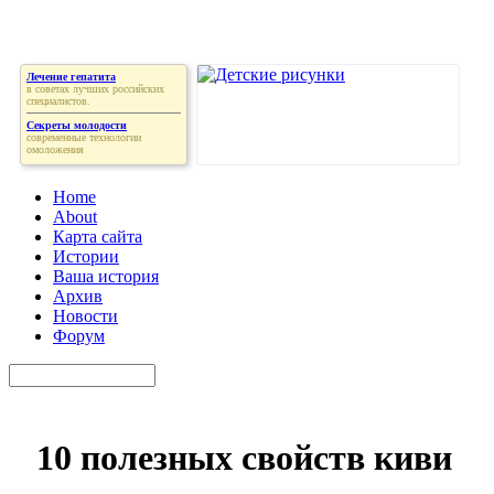
Лечение гепатита
в советах лучших российских
специалистов.
Секреты молодости
современные технологии
омоложения
Home
About
Карта сайта
Истории
Ваша история
Архив
Новости
Форум
10 полезных свойств киви