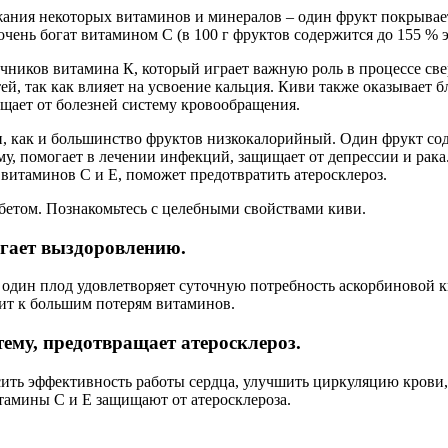
ания некоторых витаминов и минералов – один фрукт покрывает
очень богат витамином С (в 100 г фруктов содержится до 155 % 
ников витамина К, который играет важную роль в процессе све
й, так как влияет на усвоение кальция. Киви также оказывает 
ищает от болезней систему кровообращения.
 как и большинство фруктов низкокалорийный. Один фрукт содер
у, помогает в лечении инфекций, защищает от депрессии и рака
витаминов С и Е, поможет предотвратить атеросклероз.
абетом. Познакомьтесь с целебными свойствами киви.
огает выздоровлению.
один плод удовлетворяет суточную потребность аскорбиновой к
дит к большим потерям витаминов.
тему, предотвращает атеросклероз.
ть эффективность работы сердца, улучшить циркуляцию крови, 
тамины С и Е защищают от атеросклероза.