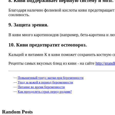
8. Киви поддерживает нервную систему и мозг.
Благодаря наличию фолиевой кислоты киви предотвращает п
сонливость.
9. Защита зрения.
В киви много каротиноидов (например, бета-каротина и лю
10. Киви предотвратит остеопороз.
Кальций и витамин К в киви поможет сохранить костную с
Рецепты самых вкусных блюд из киви - на сайте
http://grand
—
Повышенный тонус матки при беременности
—
Уход за кожей в период беременности
—
Питание во время беременности
—
Как преодолеть страх перед родами?
Random Posts