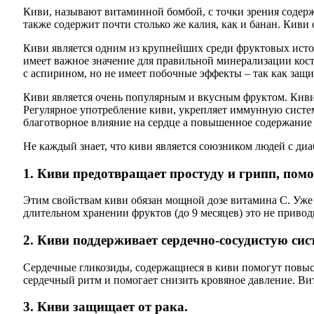
Киви, называют витаминной бомбой, с точки зрения содерж
также содержит почти столько же калия, как и банан.
Киви 
Киви является одним из крупнейших среди фруктовых источ
имеет важное значение для правильной минерализации косте
с аспирином, но не имеет побочные эффекты – так как защ
Киви является очень популярным и вкусным фруктом. Киви,
Регулярное употребление киви, укрепляет иммунную систем
благотворное влияние на сердце а повышенное содержание 
Не каждый знает, что киви является союзником людей с ди
1. Киви предотвращает простуду и грипп, пом
Этим свойствам киви обязан мощной дозе витамина С. Уже 
длительном хранении фруктов (до 9 месяцев) это не приво
2. Киви поддерживает сердечно-сосудистую сис
Сердечные гликозиды, содержащиеся в киви помогут повыси
сердечный ритм и помогает снизить кровяное давление. Ви
3. Киви защищает от рака.