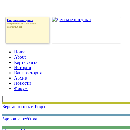
Секреты молодости
современные технологии
омоложения
Home
About
Карта сайта
Истории
Ваша история
Архив
Новости
Форум
Беременность и Роды
Здоровье ребёнка