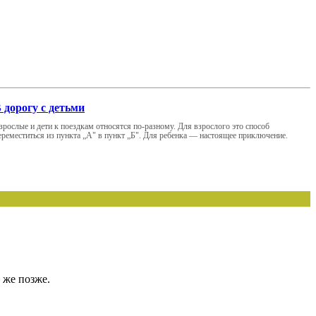
 дорогу с детьми
зрослые и дети к поездкам относятся по-разному. Для взрослого это способ
ереместиться из пункта „А" в пункт „Б". Для ребенка — настоящее приключение.
 же позже.