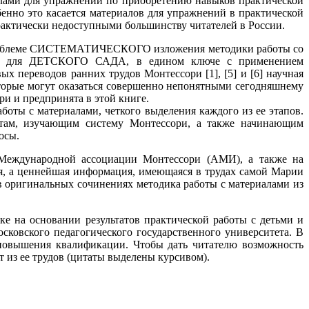
алами для упражнений по приобретению навыков практической
нно это касается материалов для упражнений в практической
рактически недоступными большинству читателей в России.
ь проблеме СИСТЕМАТИЧЕСКОГО изложения методики работы со
и для ДЕТСКОГО САДА, в едином ключе с применением
реводов ранних трудов Монтессори [1], [5] и [6] научная
оторые могут оказаться совершенно непонятными сегодняшнему
и и предпринята в этой книге.
ы с материалами, четкого выделения каждого из ее этапов.
ентам, изучающим систему Монтессори, а также начинающим
осы.
х Международной ассоциации Монтессори (АМИ), а также на
я, а ценнейшая информация, имеющаяся в трудах самой Марии
 в оригинальных сочинениях методика работы с материалами из
е на основании результатов практической работы с детьми и
сковского педагогического государственного университета. В
повышения квалификации. Чтобы дать читателю возможность
 из ее трудов (цитаты выделены курсивом).