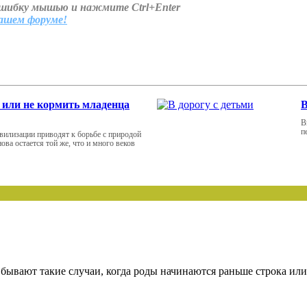
ошибку мышью и нажмите Ctrl+Enter
нашем форуме!
 или не кормить младенца
В
В
п
вилизации приводят к борьбе с природой
ова остается той же, что и много веков
 бывают такие случаи, когда роды начинаются раньше строка или