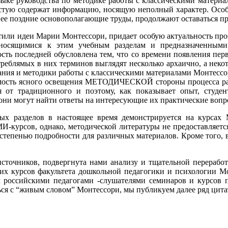
зыке руководства по методике работы с классическими матери
астую содержат информацию, носящую неполный характер. Особе
 ее поздние основополагающие труды, продолжают оставаться п
хватили идеи Марии Монтессори, придает особую актуальност
сящимися к этим учебным разделам и предназначенным
ней обусловлена тем, что со времени появления первых пе
треблямых в них терминов выглядят несколько архаично, а нек
ния и методики работы с классическими материалами Монтессор
мость ясного освещения МЕТОДИЧЕСКОЙ стороны процесса работ
я от традиционного и поэтому, как показывает опыт, студ
 они могут найти ответы на интересующие их практические вопр
ых разделов в настоящее время демонстрируется на курса
И-курсов, однако, методической литературы не предоставляетс
 степенью подробности для различных материалов. Кроме того,
сточников, подвергнута нами анализу и тщательной переработк
их курсов факультета дошкольной педагогики и психологии Мо
 российскими педагогами -слушателями семинаров и курсов 
ся с “живым словом” Монтессори, мы публикуем далее ряд цитат