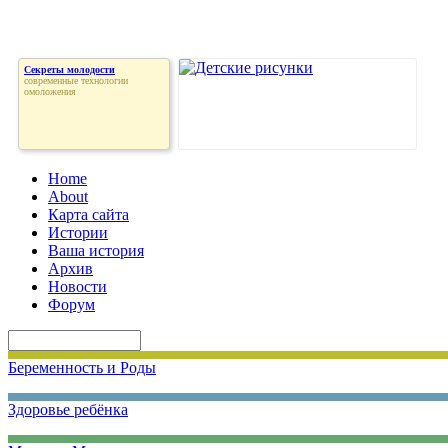
Секреты молодости
современные технологии
омоложения
Home
About
Карта сайта
Истории
Ваша история
Архив
Новости
Форум
Беременность и Роды
Здоровье ребёнка