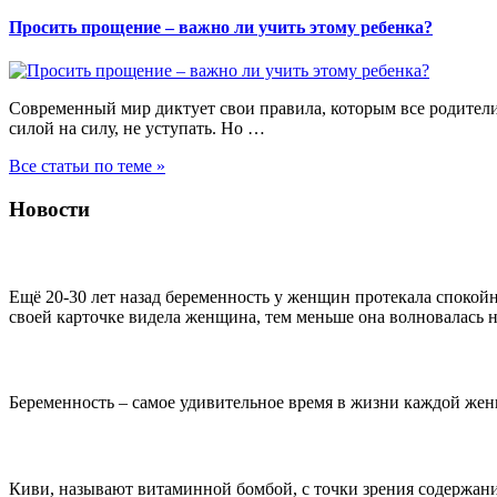
Просить прощение – важно ли учить этому ребенка?
Современный мир диктует свои правила, которым все родители уч
силой на силу, не уступать. Но …
Все статьи по теме »
Новости
Повышенный тонус матки при беременности
Ещё 20-30 лет назад беременность у женщин протекала спокой
своей карточке видела женщина, тем меньше она волновалась н
Уход за кожей в период беременности
Беременность – самое удивительное время в жизни каждой жен
10 полезных свойств киви
Киви, называют витаминной бомбой, с точки зрения содержани