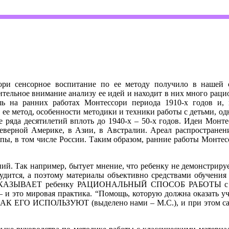
ори сенсорное воспитание по ее методу получило в нашей 
тельное внимание анализу ее идей и находит в них много рацио
ь на ранних работах Монтессори периода 1910-х годов и, 
ее метод, особенности методики и техники работы с детьми, одн
 ряда десятилетий вплоть до 1940-х – 50-х годов. Идеи Монт
Северной Америке, в Азии, в Австралии. Ареал распростране
ы, в том числе России. Таким образом, ранние работы Монтесс
ий. Так например, бытует мнение, что ребенку не демонстрируе
судится, а поэтому материалы объективно средствами обучения 
ПОКАЗЫВАЕТ ребенку РАЦИОНАЛЬНЫЙ СПОСОБ РАБОТЫ с мате
– и это мировая практика. “Помощь, которую должна оказать уч
КАК ЕГО ИСПОЛЬЗУЮТ (выделено нами – М.С.), и при этом само