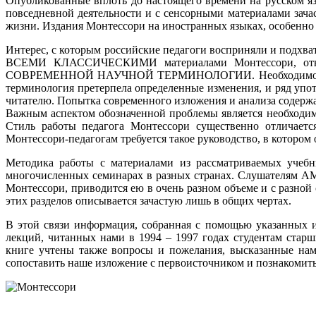
Опубликованные вплоть до настоящего времени на русском я
повседневной деятельности и с сенсорными материалами зач
жизни. Издания Монтессори на иностранных языках, особенно
Интерес, с которым российские педагоги восприняли и под
ВСЕМИ КЛАССИЧЕСКИМИ материалами Монтессори, отно
СОВРЕМЕННОЙ НАУЧНОЙ ТЕРМИНОЛОГИИ. Необходимость послед
терминология претерпела определенные изменения, и ряд упо
читателю. Попытка современного изложения и анализа содержа
Важным аспектом обозначенной проблемы является необходи
Стиль работы педагога Монтессори существенно отличаетс
Монтессори-педагогам требуется такое руководство, в котором
Методика работы с материалами из рассматриваемых учебн
многочисленных семинарах в разных странах. Слушателям АМ
Монтессори, приводится ею в очень разном объеме и с разной
этих разделов описывается зачастую лишь в общих чертах.
В этой связи информация, собранная с помощью указанных и
лекций, читанных нами в 1994 – 1997 годах студентам старш
книге учтены также вопросы и пожелания, высказанные нам
сопоставить наше изложение с первоисточником и познакомить