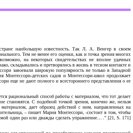
стране наибольшую известность.
Так Л. А. Венгер в своем
нального. Тем не менее его оценки, как и точка зрения многих
возможно, на некоторых свидетельствах не вполне удачных
ако, складывались и претворялись в жизнь в тесном контакте и
ессори завоевали широкую популярность не только в Западной
ния Монтессори-детских садов и Монтессори-школ продолжает
ори еще не дают полного и всестороннего представления о ее
тся рациональный способ работы с материалом, что тот делает
не становятся. С подобной точкой зрения, конечно же, нельзя
риалом, дает образец действий с ним, направленных на
ительница, – пишет Мария Монтессори, -состоит в том, чтобы
й один раз или дважды сделать упражнение… .” [21, S. 171]