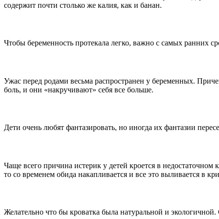
содержит почти столько же калия, как и банан.
Питание во время беременности
Чтобы беременность протекала легко, важно с самых ранних с
Как преодолеть страх перед родами?
Ужас перед родами весьма распространен у беременных. Приче
боль, и они «накручивают» себя все больше.
Маленькие обманщики или где притаилась ложь
Дети очень любят фантазировать, но иногда их фантазии пере
В чем причина детских истерик?
Чаще всего причина истерик у детей кроется в недостаточном 
то со временем обида накапливается и все это выливается в кр
Выбираем детскую кроватку и постельное бельё
Желательно что бы кроватка была натуральной и экологичной. 